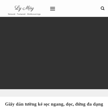
Bỏ
qua
nội
dung
Giấy Dán Tường Kẻ
Sọc
Giấy dán tường kẻ sọc ngang, dọc, đứng đa dạng