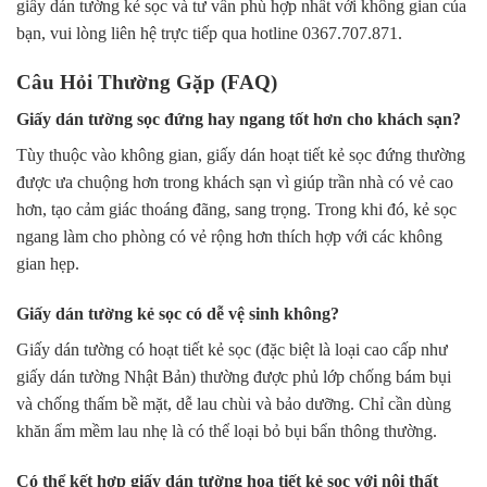
giấy dán tường kẻ sọc
và tư vấn phù hợp nhất với không gian của
bạn, vui lòng liên hệ trực tiếp qua hotline 0367.707.871.
Câu Hỏi Thường Gặp (FAQ)
Giấy dán tường sọc đứng hay ngang tốt hơn cho khách sạn?
Tùy thuộc vào không gian, giấy dán hoạt tiết kẻ sọc đứng thường
được ưa chuộng hơn trong khách sạn vì giúp trần nhà có vẻ cao
hơn, tạo cảm giác thoáng đãng, sang trọng. Trong khi đó, kẻ sọc
ngang làm cho phòng có vẻ rộng hơn thích hợp với các không
gian hẹp.
Giấy dán tường kẻ sọc có dễ vệ sinh không?
Giấy dán tường có hoạt tiết kẻ sọc (đặc biệt là loại cao cấp như
giấy dán tường Nhật Bản) thường được phủ lớp chống bám bụi
và chống thấm bề mặt, dễ lau chùi và bảo dưỡng. Chỉ cần dùng
khăn ẩm mềm lau nhẹ là có thể loại bỏ bụi bẩn thông thường.
Có thể kết hợp giấy dán tường họa tiết kẻ sọc với nội thất