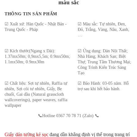
màu sắc
THÔNG TIN SẢN PHẨM
☑ Xuất xứ: Hàn Quốc - Nhật Bản -
☑ Màu sắc: Tự nhiên, Đen,
Trung Quốc - Pháp
Đỏ, Trắng, Vàng, Nâu, Xanh,
…
☑ Kích thước(Ngang x Dài):
☑ Ứng dụng: Dán Nội Thất;
1.37mx50m; 0,9mx5,5m; 0.9mx50m;
Nhà Hàng; Khách Sạn; Biệt
1.1mx50m; 0.9mx30m
Thự; Trung Tâm Thương Mại;
Công Trình Kiến Trúc Sáng
Tạo
☑ Chất liệu: Sợi tự nhiên, Raffia tự
☑ Bảo Hành: 03-05 năm. Hỗ
nhiên, Sợi cói tư nhiên, Giấy, Bẹ
trợ sau khi hết bảo hành.
chuối, Gai dầu (Natural grasscloth
wallcoverings), paper weaves, raffia
wallpaper
📞Hotline 0367 70 78 71 (Zalo)
📞
Giấy dán tường kẻ sọc
đang dần khẳng định vị thế trong trang trí