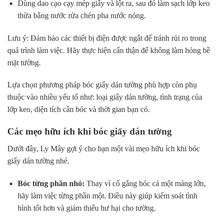
Dùng dao cạo cạy mép giấy và lột ra, sau đó làm sạch lớp keo
thừa bằng nước rửa chén pha nước nóng.
Lưu ý:
Đảm bảo các thiết bị điện được ngắt để tránh rủi ro trong
quá trình làm việc. Hãy thực hiện cẩn thận để không làm hỏng bề
mặt tường.
Lựa chọn phương pháp bóc giấy dán tường phù hợp còn phụ
thuộc vào nhiều yếu tố như: loại giấy dán tường, tình trạng của
lớp keo, diện tích cần bóc và thời gian bạn có.
Các mẹo hữu ích khi bóc giấy dán tường
Dưới đây, Ly Mây gợi ý cho bạn một vài mẹo hữu ích khi bóc
giấy dán tường nhé.
Bóc từng phần nhỏ:
Thay vì cố gắng bóc cả một mảng lớn,
hãy làm việc từng phần một. Điều này giúp kiểm soát tình
hình tốt hơn và giảm thiểu hư hại cho tường.