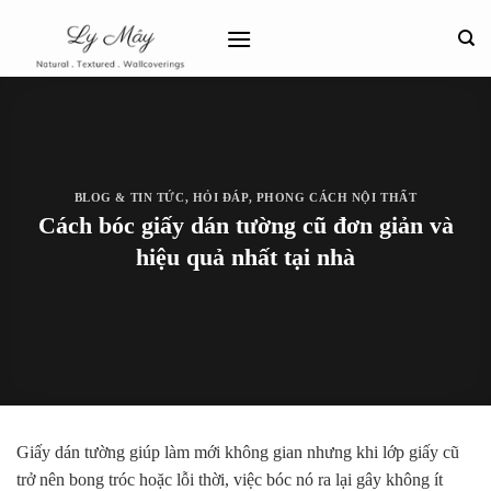
Bỏ
qua
nội
dung
BLOG & TIN TỨC
,
HỎI ĐÁP
,
PHONG CÁCH NỘI THẤT
Cách bóc giấy dán tường cũ đơn giản và
hiệu quả nhất tại nhà
Giấy dán tường giúp làm mới không gian nhưng khi lớp giấy cũ
trở nên bong tróc hoặc lỗi thời, việc bóc nó ra lại gây không ít