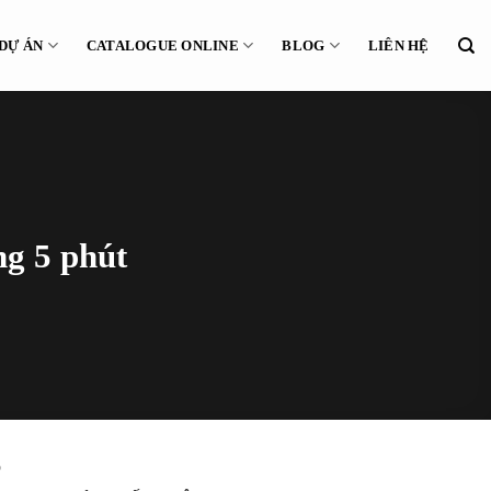
DỰ ÁN
CATALOGUE ONLINE
BLOG
LIÊN HỆ
ng 5 phút
p