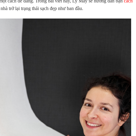
một cách dễ dàng. Trong bài viết này,
Ly Mây
sẽ hướng dẫn bạn
cách
nhà trở lại trạng thái sạch đẹp như ban đầu.