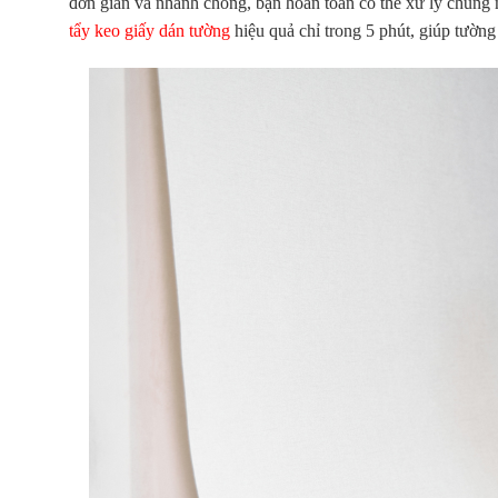
đơn giản và nhanh chóng, bạn hoàn toàn có thể xử lý chúng 
tẩy keo giấy dán tường
hiệu quả chỉ trong 5 phút, giúp tường 