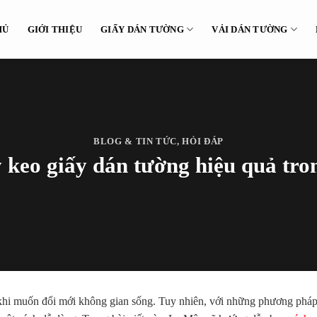
HỦ
GIỚI THIỆU
GIẤY DÁN TƯỜNG
VẢI DÁN TƯỜNG
BLOG & TIN TỨC
,
HỎI ĐÁP
 keo giấy dán tường hiệu quả tro
 khi muốn đổi mới không gian sống. Tuy nhiên, với những phương phá