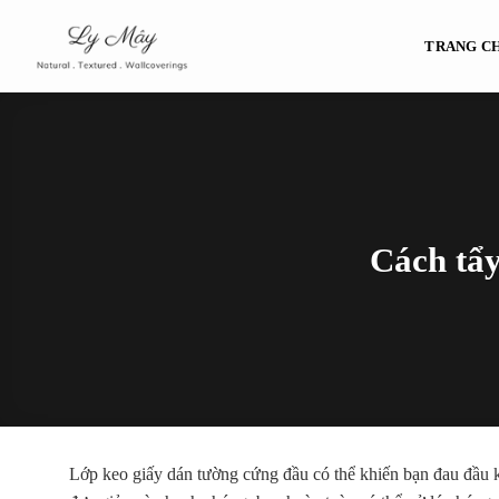
Bỏ
qua
TRANG C
nội
dung
Cách tẩy
Lớp keo giấy dán tường cứng đầu có thể khiến bạn đau đầu