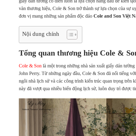
giấy dán tường cổ điển
luôn là lựa chọn hàng đầu để kiến tạ
vàn thương hiệu, Cole & Son trở thành sự lựa chọn của sự u
đơn vị mang những sản phẩm độc đáo
Cole and Son Việt 
Nội dung chính
Tổng quan thương hiệu Cole & So
Cole & Son
là một trong những nhà sản xuất giấy dán tường 
John Perry. Từ những ngày đầu, Cole & Son đã nổi tiếng với
ngôi nhà lịch sử và các công trình kiến trúc quan trọng trê
này đã vượt qua nhiều biến động lịch sử, luôn duy trì được t