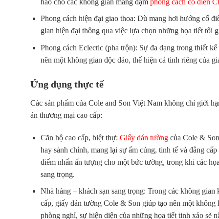
hảo cho các không gian mang đậm
phong cách cổ điển 
Phong cách hiện đại giao thoa: Dù mang hơi hướng cổ đi
gian hiện đại thông qua việc lựa chọn những họa tiết tối 
Phong cách Eclectic (pha trộn): Sự đa dạng trong thiết k
nên một không gian độc đáo, thể hiện cá tính riêng của gi
Ứng dụng thực tế
Các sản phẩm của
Cole and Son Việt Nam
không chỉ giới hạ
án thương mại cao cấp:
Căn hộ cao cấp, biệt thự:
Giấy dán tường
của Cole & Son 
hay sảnh chính, mang lại sự ấm cúng, tinh tế và đẳng cấp
điểm nhấn ấn tượng cho một bức tường, trong khi các họa 
sang trọng.
Nhà hàng – khách sạn sang trọng: Trong các không gian 
cấp, giấy dán tường Cole & Son giúp tạo nên một không k
phòng nghỉ, sự hiện diện của những họa tiết tinh xảo sẽ 