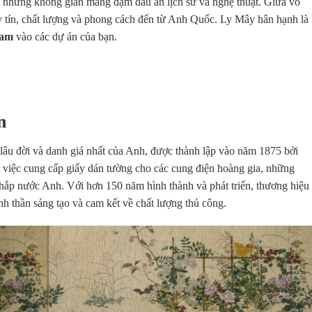
o những không gian mang đậm dấu ấn lịch sử và nghệ thuật. Giữa vô
y tín, chất lượng và phong cách đến từ Anh Quốc. Ly Mây hân hạnh là
Nam
vào các dự án của bạn.
n
lâu đời và danh giá nhất của Anh, được thành lập vào năm 1875 bởi
 việc cung cấp giấy dán tường cho các cung điện hoàng gia, những
n khắp nước Anh. Với hơn 150 năm hình thành và phát triển, thương hiệu
inh thần sáng tạo và cam kết về chất lượng thủ công.