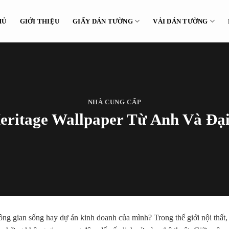
HỦ
GIỚI THIỆU
GIẤY DÁN TƯỜNG
VẢI DÁN TƯỜNG
NHÀ CUNG CẤP
Heritage Wallpaper Từ Anh Và Đạ
ông gian sống hay dự án kinh doanh của mình? Trong thế giới nội thất,