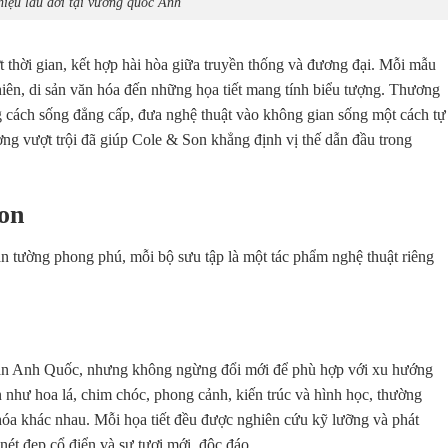
iệu lâu đời tại vương quốc Anh
thời gian, kết hợp hài hòa giữa truyền thống và đương đại. Mỗi mẫu
iên, di sản văn hóa đến những họa tiết mang tính biểu tượng. Thương
g cách sống đẳng cấp, đưa nghệ thuật vào không gian sống một cách tự
ợng vượt trội đã giúp Cole & Son khẳng định vị thế dẫn đầu trong
on
án tường phong phú, mỗi bộ sưu tập là một tác phẩm nghệ thuật riêng
sản Anh Quốc, nhưng không ngừng đổi mới để phù hợp với xu hướng
ển như hoa lá, chim chóc, phong cảnh, kiến trúc và hình học, thường
 hóa khác nhau. Mỗi họa tiết đều được nghiên cứu kỹ lưỡng và phát
 nét đẹp cổ điển và sự tươi mới, độc đáo.