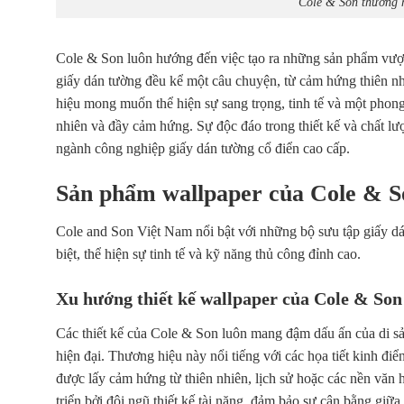
Cole & Son thương h
Cole & Son luôn hướng đến việc tạo ra những sản phẩm vượt 
giấy dán tường đều kể một câu chuyện, từ cảm hứng thiên nh
hiệu mong muốn thể hiện sự sang trọng, tinh tế và một phon
nhiên và đầy cảm hứng. Sự độc đáo trong thiết kế và chất lư
ngành công nghiệp
giấy dán tường cổ điển
cao cấp.
Sản phẩm wallpaper của Cole & S
Cole and Son Việt Nam
nổi bật với những bộ sưu tập giấy d
biệt, thể hiện sự tinh tế và kỹ năng thủ công đỉnh cao.
Xu hướng thiết kế wallpaper của Cole & Son
Các thiết kế của Cole & Son luôn mang đậm dấu ấn của di 
hiện đại. Thương hiệu này nổi tiếng với các họa tiết kinh đi
được lấy cảm hứng từ thiên nhiên, lịch sử hoặc các nền văn
triển bởi đội ngũ thiết kế tài năng, đảm bảo sự cân bằng giữa