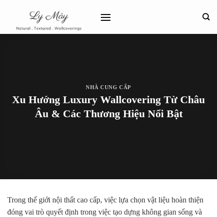
Bỏ
qua
nội
dung
NHÀ CUNG CẤP
Xu Hướng Luxury Wallcovering Từ Châu
Âu & Các Thương Hiệu Nổi Bật
Trong thế giới nội thất cao cấp, việc lựa chọn vật liệu hoàn thiện
đóng vai trò quyết định trong việc tạo dựng không gian sống và