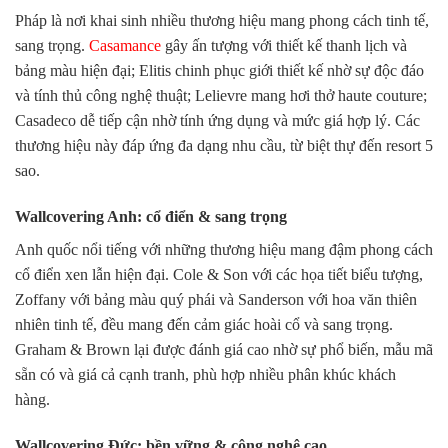
Pháp là nơi khai sinh nhiều thương hiệu mang phong cách tinh tế,
sang trọng.
Casamance
gây ấn tượng với thiết kế thanh lịch và
bảng màu hiện đại; Elitis chinh phục giới thiết kế nhờ sự độc đáo
và tính thủ công nghệ thuật; Lelievre mang hơi thở haute couture;
Casadeco dễ tiếp cận nhờ tính ứng dụng và mức giá hợp lý. Các
thương hiệu này đáp ứng đa dạng nhu cầu, từ biệt thự đến resort 5
sao.
Wallcovering Anh: cổ điển & sang trọng
Anh quốc nổi tiếng với những thương hiệu mang đậm phong cách
cổ điển xen lẫn hiện đại. Cole & Son với các họa tiết biểu tượng,
Zoffany với bảng màu quý phái và Sanderson với hoa văn thiên
nhiên tinh tế, đều mang đến cảm giác hoài cổ và sang trọng.
Graham & Brown lại được đánh giá cao nhờ sự phổ biến, mẫu mã
sẵn có và giá cả cạnh tranh, phù hợp nhiều phân khúc khách
hàng.
Wallcovering Đức: bền vững & công nghệ cao