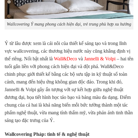
Wallcovering Ý mang phong cách hiện đại, trẻ trung phù hợp xu hướng
Ý từ lâu được xem là cái nôi của thiết kế sáng tạo và trong lĩnh
vực wallcovering, các thương hiệu nước này cũng khẳng định vị
thế riêng. Nổi bật nhất là
Wall&Deco
và
Jannelli & Volpi
– hai tên
tuổi gắn liền với phong cách hiện đại và đột phá. Wall&Deco
chinh phục giới thiết kế bằng các bộ sưu tập in kỹ thuật số toàn
cảnh, mang đến hiệu ứng không gian độc đáo. Trong khi đó,
Jannelli & Volpi gây ấn tượng với sự kết hợp giữa nghệ thuật
đương đại, họa tiết hình học táo bạo và bảng màu đa dạng. Điểm
chung của cả hai là khả năng biến mỗi bức tường thành một tác
phẩm nghệ thuật, vừa mang tính thẩm mỹ, vừa phản ánh tinh thần
sáng tạo đặc trưng của Ý.
Wallcovering Pháp: tinh tế & nghệ thuật