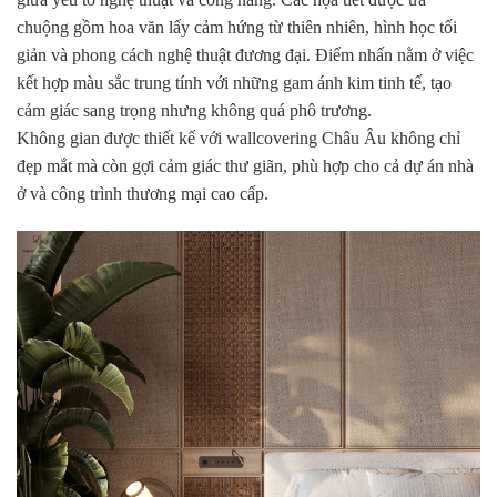
chuộng gồm hoa văn lấy cảm hứng từ thiên nhiên, hình học tối
giản và phong cách nghệ thuật đương đại. Điểm nhấn nằm ở việc
kết hợp màu sắc trung tính với những gam ánh kim tinh tế, tạo
cảm giác sang trọng nhưng không quá phô trương.
Không gian được thiết kế với wallcovering Châu Âu không chỉ
đẹp mắt mà còn gợi cảm giác thư giãn, phù hợp cho cả dự án nhà
ở và công trình thương mại cao cấp.