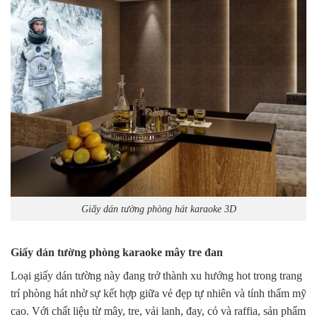
Giấy dán tường phòng hát karaoke 3D
Giấy dán tường phòng karaoke mây tre đan
Loại giấy dán tường này đang trở thành xu hướng hot trong trang
trí phòng hát nhờ sự kết hợp giữa vẻ đẹp tự nhiên và tính thẩm mỹ
cao. Với chất liệu từ mây, tre, vải lanh, đay, cỏ và raffia, sản phẩm