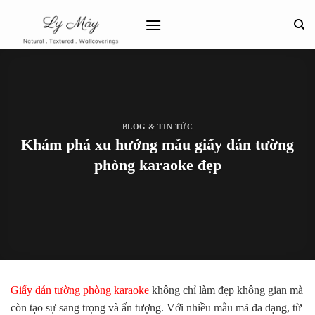
Bỏ
qua
nội
dung
BLOG & TIN TỨC
Khám phá xu hướng mẫu giấy dán tường
phòng karaoke đẹp
Giấy dán tường phòng karaoke
không chỉ làm đẹp không gian mà
còn tạo sự sang trọng và ấn tượng. Với nhiều mẫu mã đa dạng, từ