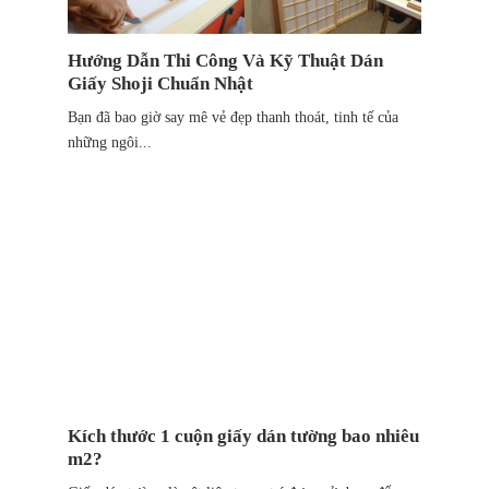
Hướng Dẫn Thi Công Và Kỹ Thuật Dán
Giấy Shoji Chuẩn Nhật
Bạn đã bao giờ say mê vẻ đẹp thanh thoát, tinh tế của
những ngôi...
Kích thước 1 cuộn giấy dán tường bao nhiêu
m2?