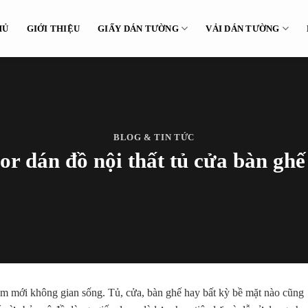
HỦ
GIỚI THIỆU
GIẤY DÁN TƯỜNG
VẢI DÁN TƯỜNG
BLOG & TIN TỨC
or dán đồ nội thất tủ cửa bàn ghế 
 làm mới không gian sống. Tủ, cửa, bàn ghế hay bất kỳ bề mặt nào cũng