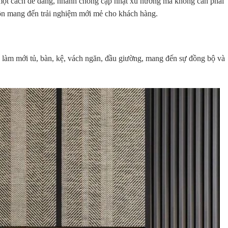
ột cách dễ dàng
, nhanh chóng cập nhật xu hướng mà không cần phải
luôn mang đến trải nghiệm mới mẻ cho khách hàng.
ể làm mới
tủ, bàn, kệ, vách ngăn, đầu giường
, mang đến sự đồng bộ và