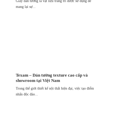
Giấy dán tường là vật liệu trang trí được sử dụng để
mang lại sự...
Texam – Dán tường texture cao cấp và
showroom tại Việt Nam
Trong thế giới thiết kế nội thất hiện đại, việc tạo điểm
nhấn độc đáo...