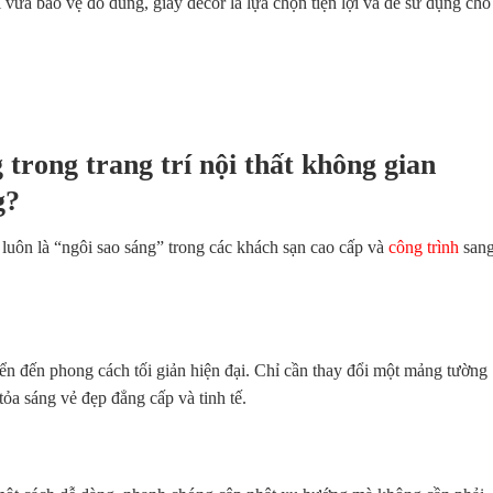
í vừa bảo vệ đồ dùng, giấy decor là lựa chọn tiện lợi và dễ sử dụng cho
trong trang trí nội thất không gian
g?
luôn là “ngôi sao sáng” trong các khách sạn cao cấp và
công trình
san
điển đến phong cách tối giản hiện đại. Chỉ cần thay đổi một mảng tường
tỏa sáng vẻ đẹp đẳng cấp và tinh tế.