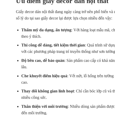
Ưu điểm giấy decor dán nội thất
Giấy decor dán nội thất đang ngày càng trở nên phổ biến và
số lý do tại sao giấy decor lại được lựa chọn nhiều đến vậy:
Thẩm mỹ đa dạng, ấn tượng
: Với hàng loạt mẫu mã, ch
theo ý thích.
Thi công dễ dàng, tiết kiệm thời gian
: Quá trình sử dụn
với các phương pháp trang trí truyền thống như sơn tường
Độ bền cao, dễ bảo quản
: Sản phẩm cao cấp có khả năn
lâu.
Che khuyết điểm hiệu quả
: Vết nứt, lỗ hổng trên tườn
cao.
Thay đổi không gian linh hoạt
: Chỉ cần bóc lớp cũ và 
nhiều công sức.
Thân thiện với môi trường
: Nhiều dòng sản phẩm được
đến môi trường.