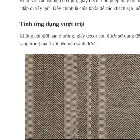
Khác với các vật liệu cố định, giấy decor cho phép thay đổi
m
“đập đi xây lại”. Đây chính là chìa khóa để các khách sạn 
Tính ứng dụng vượt trội
Không chỉ giới hạn ở tường, giấy decor còn được sử dụng đ
sang trọng mà ít vật liệu nào sánh được.